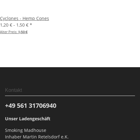
Cyclones - Hemp Cones
1,20 € -
1,50 €
*
Alter Preis:
1,50 €
Kontakt
+49 561
31706940
Unser Ladengeschäft
Smoking Madhouse
Inhaber Martin Retelsdorf e.K.