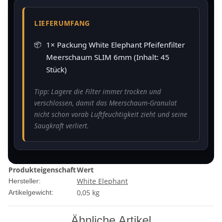
LIEFERUMFANG
1× Packung White Elephant Pfeifenfilter
Meerschaum SLIM 6mm (Inhalt: 45
Stück)
Tipp: Lagere die Filter immer trocken und
verschlossen, damit das Meerschaum-Granulat
nicht schon vorab Luftfeuchtigkeit zieht und seine
Saugkraft verliert.
Produkteigenschaft
Wert
White Elephant
Hersteller:
0,05
kg
Artikelgewicht:
Ähnliche Artikel