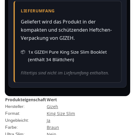
LIEFERUMFANG
Geliefert wird das Produkt in der
kompakten und schützenden Heftchen-
Verpackung von GIZEH.
1x GIZEH Pure King Size Slim Booklet
(enthält 34 Blättchen)
Filtertips sind nicht im Lieferumfang enthalten.
Produkteigenschaft
Wert
Gizeh
Hersteller:
King Size Slim
Format:
Ja
Ungebleicht:
Braun
Farbe:
Nein
Ultra Slim: