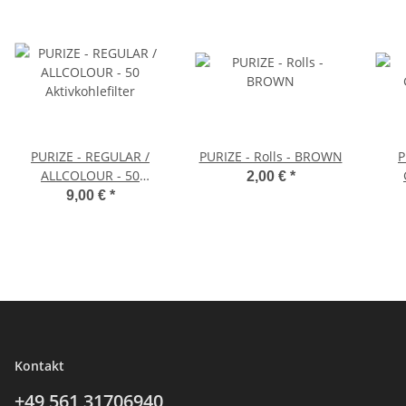
PURIZE - REGULAR /
PURIZE - Rolls - BROWN
PU
ALLCOLOUR - 50
2,00 €
*
Aktivkohlefilter
9,00 €
*
Kontakt
+49 561
31706940