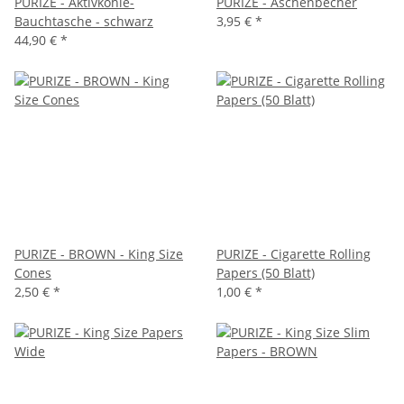
PURIZE - Aktivkohle-
PURIZE - Aschenbecher
Bauchtasche - schwarz
3,95 €
*
44,90 €
*
PURIZE - BROWN - King Size
PURIZE - Cigarette Rolling
Cones
Papers (50 Blatt)
2,50 €
*
1,00 €
*