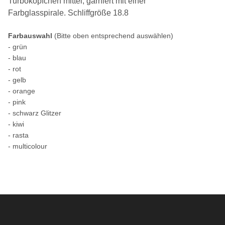
Turboköpfchen mittel, garniert mit einer
Farbglasspirale. Schliffgröße 18.8
Farbauswahl
(Bitte oben entsprechend auswählen)
- grün
- blau
- rot
- gelb
- orange
- pink
- schwarz Glitzer
- kiwi
- rasta
- multicolour