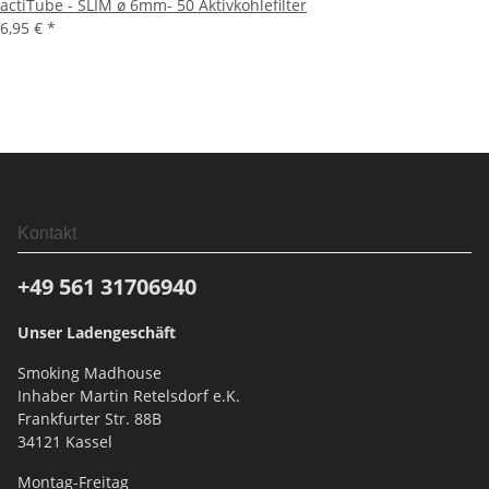
actiTube - SLIM ø 6mm- 50 Aktivkohlefilter
6,95 €
*
Kontakt
+49 561
31706940
Unser Ladengeschäft
Smoking Madhouse
Inhaber Martin Retelsdorf e.K.
Frankfurter Str. 88B
34121 Kassel
Montag-Freitag