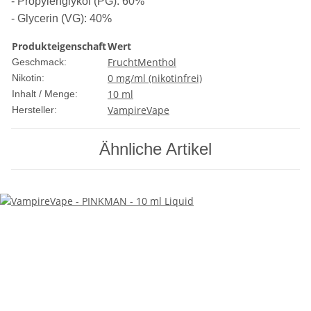
- Propylenglykol (PG): 60%
- Glycerin (VG): 40%
Produkteigenschaft
Wert
Frucht
Menthol
Geschmack:
0 mg/ml (nikotinfrei)
Nikotin:
10 ml
Inhalt / Menge:
VampireVape
Hersteller:
Ähnliche Artikel