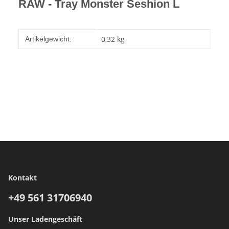
RAW - Tray Monster Seshion L
Produkteigenschaft
Wert
0,32
kg
Artikelgewicht:
Kontakt
+49 561
31706940
Unser Ladengeschäft