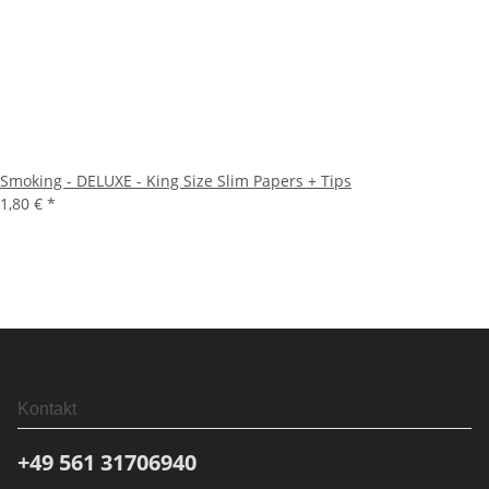
Smoking - DELUXE - King Size Slim Papers + Tips
1,80 €
*
Kontakt
+49 561
31706940