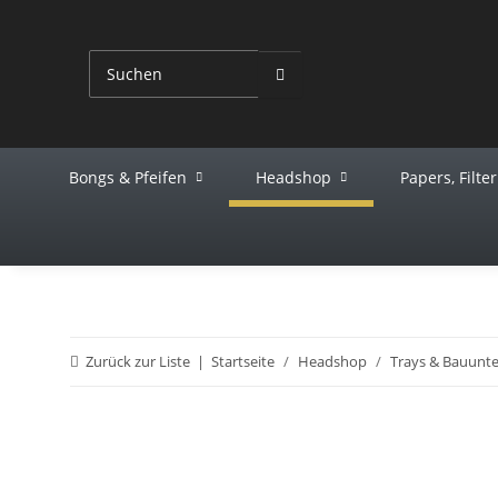
Bongs & Pfeifen
Headshop
Papers, Filte
Zurück zur Liste
Startseite
Headshop
Trays & Bauunte