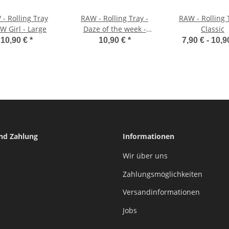
- Rolling Tray
RAW - Rolling Tray -
RAW - Rolling 
W Girl - Large
Daze of the week -
Classic
Large
10,90 €
*
10,90 €
*
7,90 € -
10,9
nd Zahlung
Informationen
Wir über uns
Zahlungsmöglichkeiten
Versandinformationen
Jobs