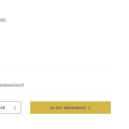
gen
nd abweichend)
In den Warenkorb
ück