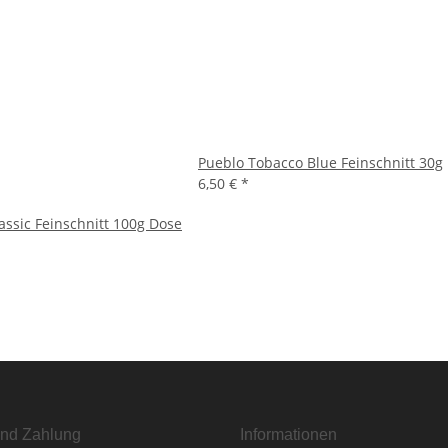
Pueblo Tobacco Blue Feinschnitt 30g
6,50 €
*
assic Feinschnitt 100g Dose
nd Zahlung
Informationen