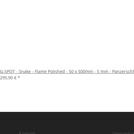
G-SPOT - Snake - Flame Polished - 50 x 500mm - 5 mm - Panzerschliff
295,90 €
*
Kontakt
Versand u