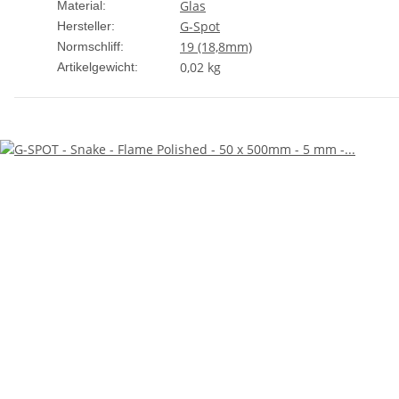
Glas
Material:
G-Spot
Hersteller:
19 (18,8mm)
Normschliff:
0,02
kg
Artikelgewicht: