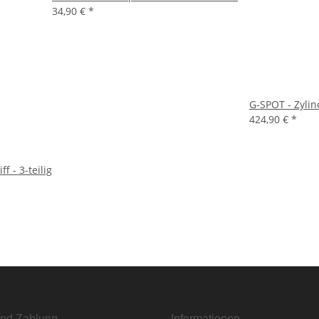
34,90 €
*
G-SPOT - Zylind
424,90 €
*
 - 3-teilig
nd Zahlung
Informationen