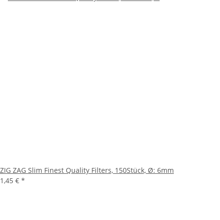
ZIG ZAG Slim Finest Quality Filters, 150Stück, Ø: 6mm
1,45 €
*