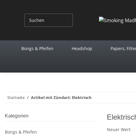
Bongs & Pfeifen
Headshop
Papers, Filte
Startseite
Artikel mit Zündart: Elektrisch
Elektrisc
Kategorien
Neuer Wert
Bongs & Pfeifen