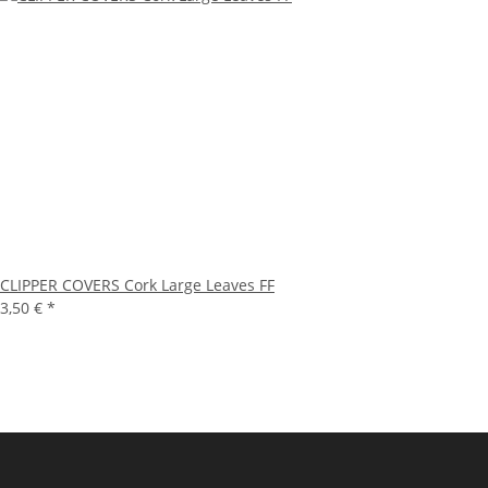
CLIPPER COVERS Cork Large Leaves FF
3,50 €
*