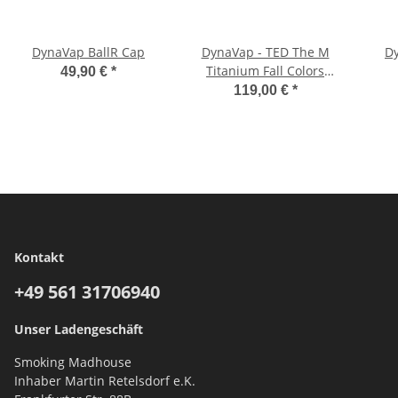
DynaVap BallR Cap
DynaVap - TED The M
D
Titanium Fall Colors
49,90 €
*
(2023) NebuluM
119,00 €
*
Kontakt
+49 561
31706940
Unser Ladengeschäft
Smoking Madhouse
Inhaber Martin Retelsdorf e.K.