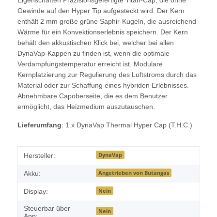
Eigenschaften Präzisionsgefertigte Titan-Cap, die ohne
Gewinde auf den Hyper Tip aufgesteckt wird. Der Kern
enthält 2 mm große grüne Saphir-Kugeln, die ausreichend
Wärme für ein Konvektionserlebnis speichern. Der Kern
behält den akkustischen Klick bei, welcher bei allen
DynaVap-Kappen zu finden ist, wenn die optimale
Verdampfungstemperatur erreicht ist. Modulare
Kernplatzierung zur Regulierung des Luftstroms durch das
Material oder zur Schaffung eines hybriden Erlebnisses.
Abnehmbare Capoberseite, die es dem Benutzer
ermöglicht, das Heizmedium auszutauschen.
Lieferumfang
: 1 x DynaVap Thermal Hyper Cap (T.H.C.)
Produkteigenschaft
Wert
DynaVap
Hersteller:
Angetrieben von Butangas
Akku:
Nein
Display:
Steuerbar über
Nein
App: