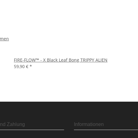
ammen
FIRE-FLOW™ - X Black Leaf Bong TRIPPY ALIEN
59,90 €
*
nd Zahlung
Informationen