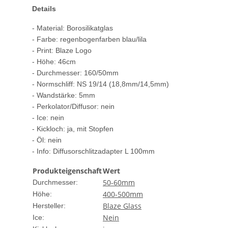
Details
- Material: Borosilikatglas
- Farbe: regenbogenfarben blau/lila
- Print: Blaze Logo
- Höhe: 46cm
- Durchmesser: 160/50mm
- Normschliff: NS 19/14 (18,8mm/14,5mm)
- Wandstärke: 5mm
- Perkolator/Diffusor: nein
- Ice: nein
- Kickloch: ja, mit Stopfen
- Öl: nein
- Info: Diffusorschlitzadapter L 100mm
Produkteigenschaft
Wert
50-60mm
Durchmesser:
400-500mm
Höhe:
Blaze Glass
Hersteller:
Nein
Ice: