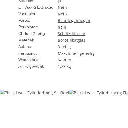
ja
Kickloch:
Nein
Öl, Wax & Extrakte:
Nein
Vorkühler:
Blau
Regenbogen
Farbe:
nein
Perkolator:
Schlitzdiffusor
Chillum 2-teilig:
Borosilikatglas
Material:
3-teilig
Aufbau:
Maschinell gefertigt
Fertigung:
5-6mm
Wandstärke:
1,73
kg
Artikelgewicht: