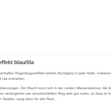
ekt blau/lila
haften Regenbogeneffekt wirklich Hochglanz in jede Hütte. Insbesond
 Lila erstrahlen.
erzeugen. Der Rauch kann sich in der runden Wasserkammer, die der 
nem verlängerten wie verschachtelten Weg sehr gut runter, so dass er 
m Stopfen, sorgt dann für den Rest…