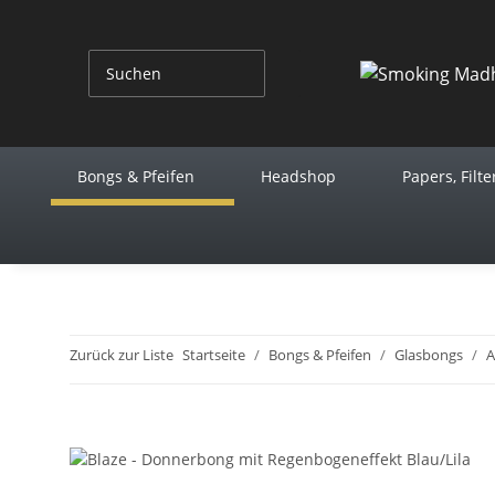
Bongs & Pfeifen
Headshop
Papers, Filte
Zurück zur Liste
Startseite
Bongs & Pfeifen
Glasbongs
A