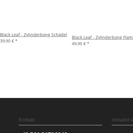
Black Leaf - Zylinderbong Schädel
Black Leaf - Zylinderbong Fl
39,90 €
*
49,90 €
*
Kontakt
Versand u