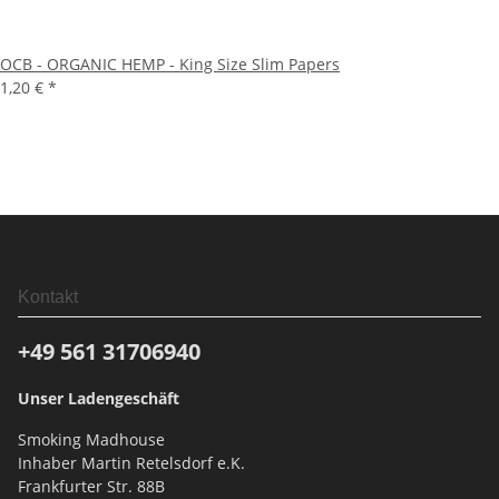
OCB - ORGANIC HEMP - King Size Slim Papers
1,20 €
*
Kontakt
+49 561
31706940
Unser Ladengeschäft
Smoking Madhouse
Inhaber Martin Retelsdorf e.K.
Frankfurter Str. 88B