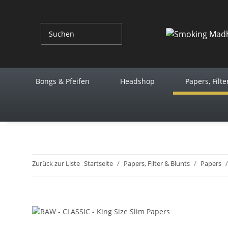
Bongs & Pfeifen
Headshop
Papers, Filte
Zurück zur Liste
Startseite
Papers, Filter & Blunts
Papers