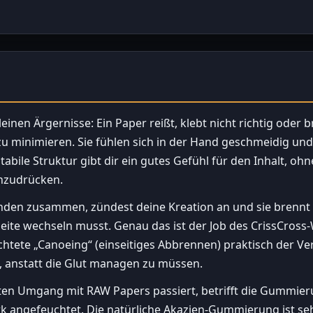
leinen Ärgernisse: Ein Paper reißt, klebt nicht richtig oder 
 minimieren. Sie fühlen sich in der Hand geschmeidig und g
tabile Struktur gibt dir ein gutes Gefühl für den Inhalt, o
inzudrücken.
Freunden zusammen, zündest deine Kreation an und sie brennt
eite wechseln musst. Genau das ist der Job des CrissCross-
chtete „Canoeing“ (einseitiges Abbrennen) praktisch der V
, anstatt die Glut managen zu müssen.
rsten Umgang mit RAW Papers passiert, betrifft die Gummier
ark angefeuchtet. Die natürliche Akazien-Gummierung ist seh