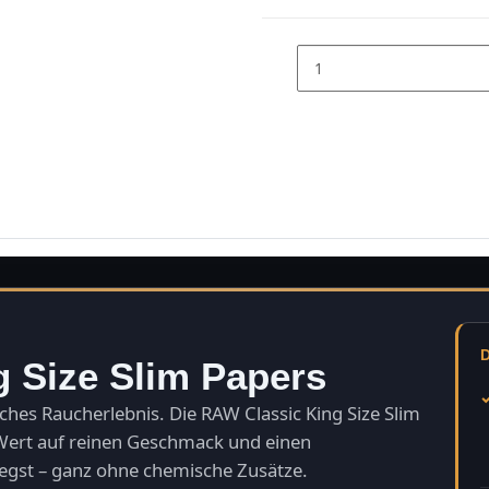
 Size Slim Papers
sches Raucherlebnis. Die RAW Classic King Size Slim
 Wert auf reinen Geschmack und einen
egst – ganz ohne chemische Zusätze.