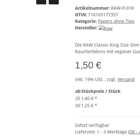
Artikelnummer:
RAW-P-018
GTIN:
716165177357
Kategorie:
Papers ohne Tips
Hersteller:
Die RAW Classic King Size Slim
Raucherlebnis mit veganer G
1,50 €
inkl. 19% USt. , zzgl.
Versand
ab
Stückpreis / Stück
25
1,40 €
*
50
1,25 €
*
Sofort verfügbar
Lieferzeit:
1 - 3 Werktage
(DE -