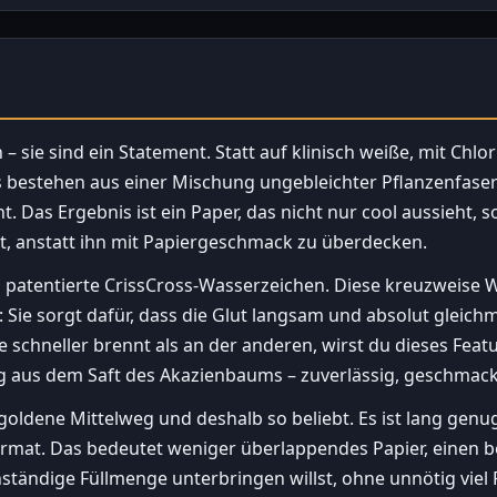
– sie sind ein Statement. Statt auf klinisch weiße, mit Chlo
s bestehen aus einer Mischung ungebleichter Pflanzenfasern
ht. Das Ergebnis ist ein Paper, das nicht nur cool aussieht
lt, anstatt ihn mit Papiergeschmack zu überdecken.
 patentierte CrissCross-Wasserzeichen. Diese kreuzweise We
 Sie sorgt dafür, dass die Glut langsam und absolut gleich
e schneller brennt als an der anderen, wirst du dieses Fea
g aus dem Saft des Akazienbaums – zuverlässig, geschmack
 goldene Mittelweg und deshalb so beliebt. Es ist lang genu
 Format. Das bedeutet weniger überlappendes Papier, einen
tändige Füllmenge unterbringen willst, ohne unnötig viel Pa