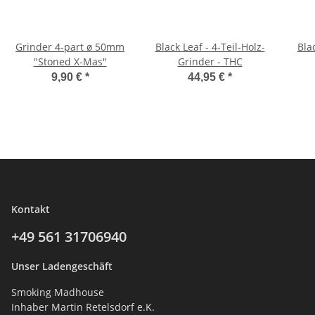
Grinder 4-part ø 50mm
Black Leaf - 4-Teil-Holz-
Blac
"Stoned X-Mas"
Grinder - THC
9,90 €
*
44,95 €
*
Kontakt
+49 561
31706940
Unser Ladengeschäft
Smoking Madhouse
Inhaber Martin Retelsdorf e.K.