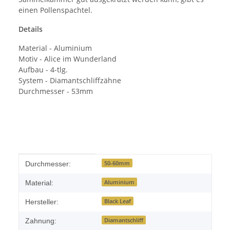
einen Pollenspachtel.
Details
Material - Aluminium
Motiv - Alice im Wunderland
Aufbau - 4-tlg.
System - Diamantschliffzähne
Durchmesser - 53mm
Produkteigenschaft
Wert
50-60mm
Durchmesser:
Aluminium
Material:
Black Leaf
Hersteller:
Diamantschliff
Zahnung: