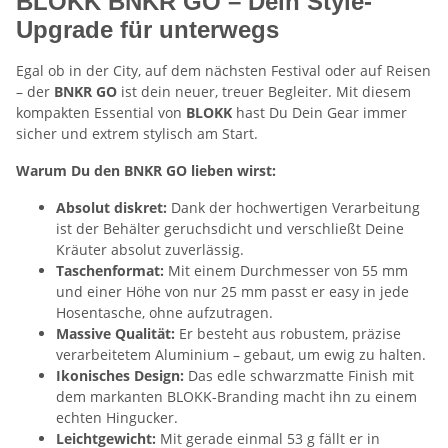
BLOKK BNKR GO – Dein Style-
Upgrade für unterwegs
Egal ob in der City, auf dem nächsten Festival oder auf Reisen
– der
BNKR GO
ist dein neuer, treuer Begleiter. Mit diesem
kompakten Essential von
BLOKK
hast Du Dein Gear immer
sicher und extrem stylisch am Start.
Warum Du den BNKR GO lieben wirst:
Absolut diskret:
Dank der hochwertigen Verarbeitung
ist der Behälter geruchsdicht und verschließt Deine
Kräuter absolut zuverlässig.
Taschenformat:
Mit einem Durchmesser von 55 mm
und einer Höhe von nur 25 mm passt er easy in jede
Hosentasche, ohne aufzutragen.
Massive Qualität:
Er besteht aus robustem, präzise
verarbeitetem Aluminium – gebaut, um ewig zu halten.
Ikonisches Design:
Das edle schwarzmatte Finish mit
dem markanten BLOKK-Branding macht ihn zu einem
echten Hingucker.
Leichtgewicht:
Mit gerade einmal 53 g fällt er in